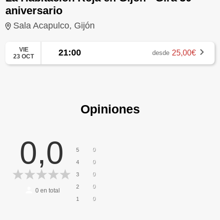
aniversario
Sala Acapulco, Gijón
VIE
21:00
25,00€
desde
23 OCT
Opiniones
0,0
0
5
0
4
0
3
0
2
0
en total
0
1