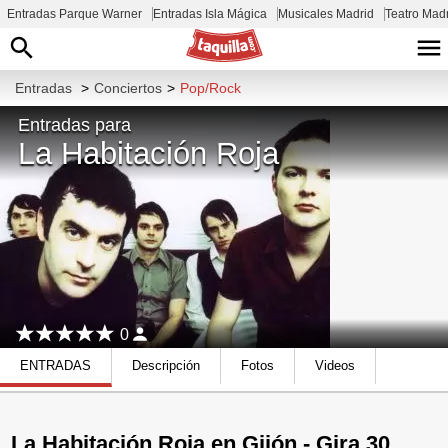
Entradas Parque Warner
Entradas Isla Mágica
Musicales Madrid
Teatro Mad
Entradas
>
Conciertos
>
Pop/Rock
Entradas para
La Habitación Roja
0
ENTRADAS
Descripción
Fotos
Videos
La Habitación Roja en Gijón - Gira 30