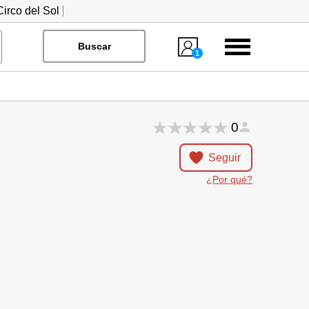
irco del Sol
Menú
Buscar
1
0
Seguir
¿Por qué?