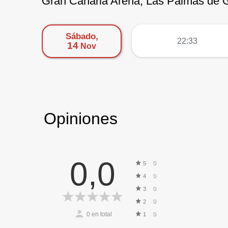
Gran Canaria Arena, Las Palmas de 
Sábado,
más
22:33
14
Nov
Opiniones
0,0
0
5
0
4
0
3
0
2
0
en total
0
1