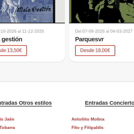
-10-2026
al
11-12-2026
Del
07-08-2026
al
04-03-2027
 gestión
Parquesvr
de 13,50€
Desde 18,00€
tradas Otros estilos
Entradas Conciert
is Jaén
Antoñito Molina
 Tobarra
Fito y Fitipaldis