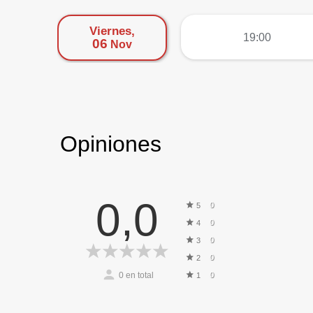
Viernes,
más
19:00
06
Nov
Opiniones
0,0
0
5
0
4
0
3
0
2
0
en total
0
1