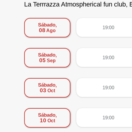
La Terrrazza Atmospherical fun club, 
Sábado,
más
19:00
08
Ago
Sábado,
más
19:00
05
Sep
Sábado,
más
19:00
03
Oct
Sábado,
más
19:00
10
Oct