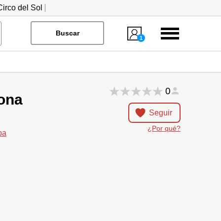
irco del Sol
Menú
Buscar
1
0
lona
Seguir
¿Por qué?
pa