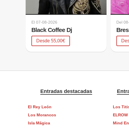
El
07-08-2026
Del
08
Black Coffee Dj
Bre
Desde 55,00€
Des
Entradas destacadas
Entr
El Rey León
Los Titi
Los Morancos
ELROW
Isla Mágica
Mind En