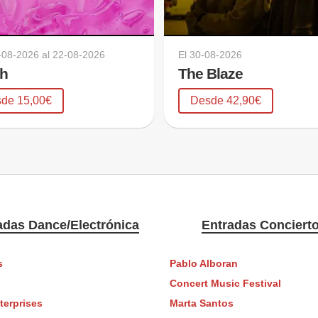
-08-2026
al
22-08-2026
El
30-08-2026
sh
The Blaze
de 15,00€
Desde 42,90€
adas Dance/Electrónica
Entradas Conciert
s
Pablo Alboran
Concert Music Festival
terprises
Marta Santos