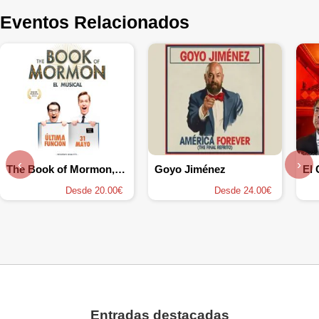
Eventos Relacionados
‹
›
The Book of Mormon, el musical
Goyo Jiménez
El
Desde 20.00€
Desde 24.00€
Entradas destacadas