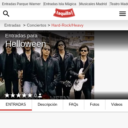
Entradas Parque Warner
Entradas Isla Mágica
Musicales Madrid
Teatro Mad
Entradas
>
Conciertos
>
Hard-Rock/Heavy
Entradas para
Helloween
0
ENTRADAS
Descripción
FAQs
Fotos
Videos