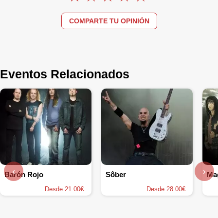
COMPARTE TU OPINIÓN
Eventos Relacionados
‹
›
Barón Rojo
Sôber
Ma
Desde 21.00€
Desde 28.00€