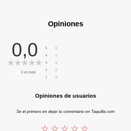
Opiniones
0,0
0
5
0
4
0
3
0
2
0
en total
0
1
Opiniones de usuarios
Se el primero en dejar tu comentario en Taquilla.com