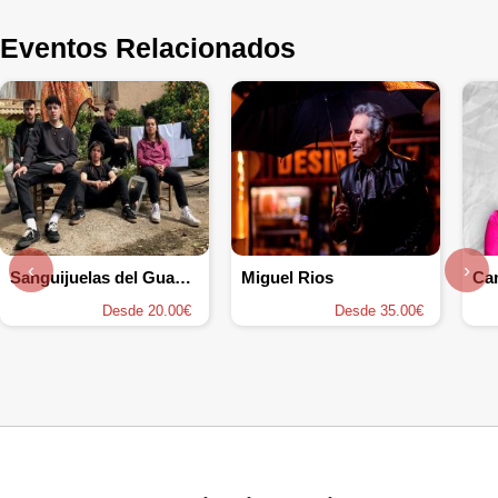
Eventos Relacionados
‹
›
Sanguijuelas del Guadiana
Miguel Rios
Ca
Desde 20.00€
Desde 35.00€