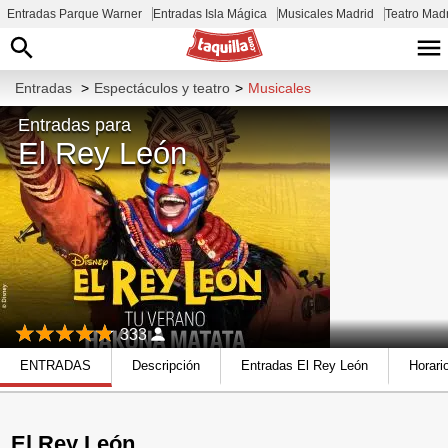
Entradas Parque Warner
Entradas Isla Mágica
Musicales Madrid
Teatro Mad
Entradas
>
Espectáculos y teatro
>
Musicales
Entradas para
El Rey León
333
ENTRADAS
Descripción
Entradas El Rey León
Horari
El Rey León