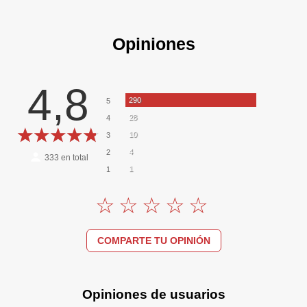
Opiniones
4,8
290
5
28
4
10
3
4
2
333
en total
1
1
COMPARTE TU OPINIÓN
Opiniones de usuarios