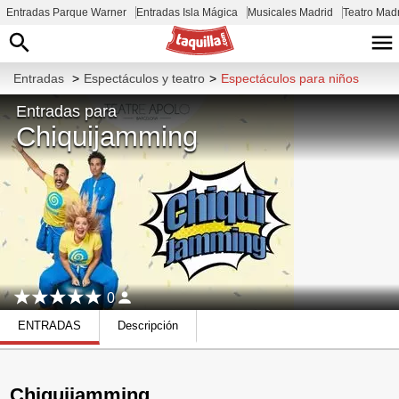
Entradas Parque Warner
Entradas Isla Mágica
Musicales Madrid
Teatro Mad
Entradas
>
Espectáculos y teatro
>
Espectáculos para niños
Entradas para
Chiquijamming
0
ENTRADAS
Descripción
Chiquijamming