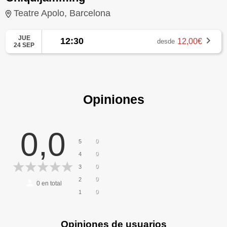
Teatre Apolo, Barcelona
JUE
12:30
12,00€
desde
24 SEP
Opiniones
0,0
0
5
0
4
0
3
0
2
0
en total
0
1
Opiniones de usuarios