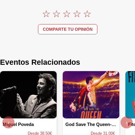
COMPARTE TU OPINIÓN
Eventos Relacionados
‹
›
Miguel Poveda
God Save The Queen- Dios Salve a la Reina
Fit
Desde 38.50€
Desde 31.00€