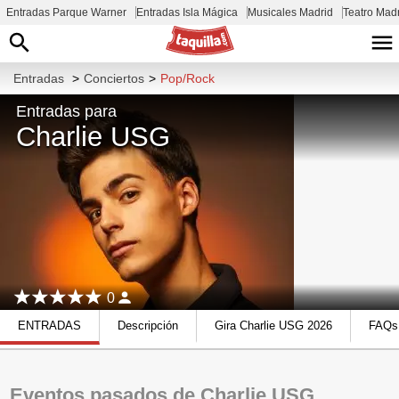
Entradas Parque Warner
Entradas Isla Mágica
Musicales Madrid
Teatro Mad
Entradas
>
Conciertos
>
Pop/Rock
Entradas para
Charlie USG
0
ENTRADAS
Descripción
Gira Charlie USG 2026
FAQs
Eventos pasados de Charlie USG