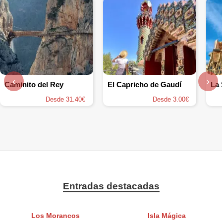
‹
›
Caminito del Rey
El Capricho de Gaudí
La 
Desde 31.40€
Desde 3.00€
Entradas destacadas
Los Morancos
Isla Mágica