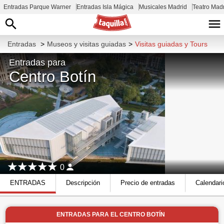
Entradas Parque Warner
Entradas Isla Mágica
Musicales Madrid
Teatro Mad
Entradas
>
Museos y visitas guiadas
>
Visitas guiadas y Tours
Entradas para
Centro Botín
0
ENTRADAS
Descripción
Precio de entradas
Calendari
ENTRADAS PARA EL CENTRO BOTÍN