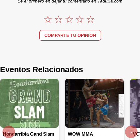
Se el primero en dejar tu comentario en Taquilla.com
COMPARTE TU OPINIÓN
Eventos Relacionados
‹
›
Hondarribia Gand Slam
WOW MMA
VC