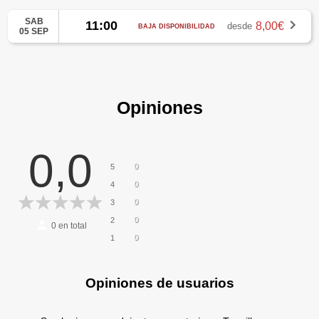
SAB
11:00
8,00€
desde
BAJA DISPONIBILIDAD
05 SEP
Opiniones
0,0
0
5
0
4
0
3
0
2
0
en total
0
1
Opiniones de usuarios