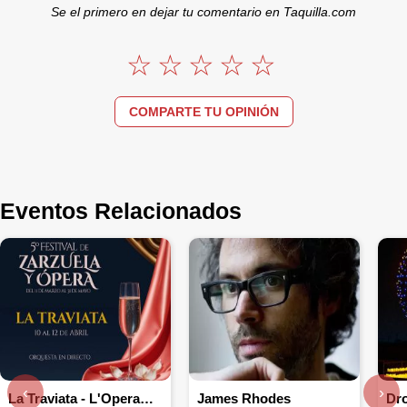
Se el primero en dejar tu comentario en Taquilla.com
COMPARTE TU OPINIÓN
Eventos Relacionados
‹
›
La Traviata - L'Operamore
James Rhodes
Dr