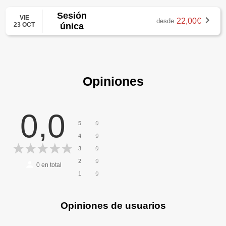
Sesión
VIE
22,00€
desde
23 OCT
única
Opiniones
0,0
0
5
0
4
0
3
0
2
0
en total
0
1
Opiniones de usuarios