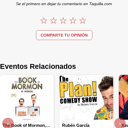
Se el primero en dejar tu comentario en Taquilla.com
COMPARTE TU OPINIÓN
Eventos Relacionados
‹
›
The Book of Mormon, el musical
Rubén García
Xav