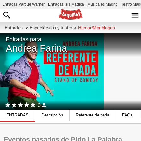
Entradas Parque Warner
Entradas Isla Mágica
Musicales Madrid
Teatro Mad
Entradas
>
Espectáculos y teatro
>
Humor/Monólogos
Entradas para
Andrea Farina
0
ENTRADAS
Descripción
Referente de nada
FAQs
Eventos pasados de Pido La Palabra