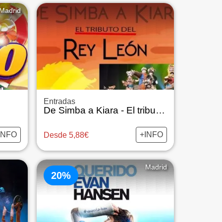
Madrid
Entradas
De Simba a Kiara - El tributo a El Rey León
INFO
+INFO
Desde 5,88€
Madrid
20%