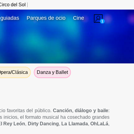
irco del Sol
 guiadas
Parques de ocio
Cine
1
pera/Clásica
Danza y Ballet
io favoritas del público.
Canción, diálogo y baile
:
s inicios, el formato musical ha cosechado grandes
l Rey León
,
Dirty Dancing
,
La Llamada
,
OhLaLá
,