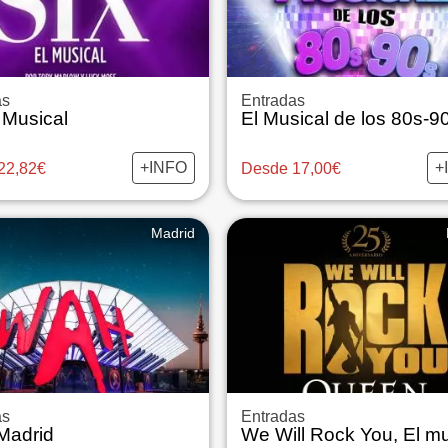
as
Entradas
 Musical
El Musical de los 80s-9
+INFO
+
22,82€
Desde 17,00€
Madrid
as
Entradas
adrid