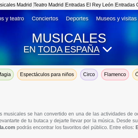
sicales Madrid
Teatro Madrid
Entradas El Rey León
Entradas C
s y teatro
Conciertos
Deportes
Museos y visitas
MUSICALES
EN
TODA ESPAÑA
agia
Espectáculos para niños
Circo
Flamenco
Ó
s musicales se han convertido en una de las actividades de oc
vantarte de tu butaca y dejarte llevar por la música. Desde su
lla.com
podrás encontrar los favoritos del público. Entre ellos:
E