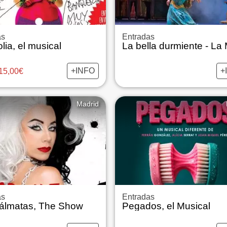
as
Entradas
ia, el musical
La bella durmiente - La
+INFO
+
15,00€
Madrid
as
Entradas
álmatas, The Show
Pegados, el Musical