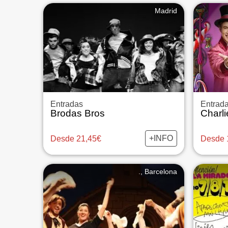
Madrid
Entradas
Entrad
Brodas Bros
+INFO
Desde 21,45€
Desde 
., Barcelona