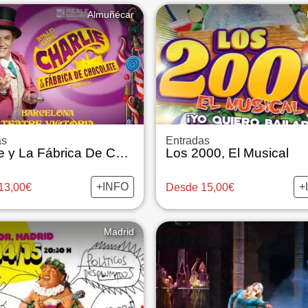
Almuñécar
as
Entradas
Charlie y La Fábrica De Chocolate, El Musical
Los 2000, El Musical
+INFO
+
13,00€
Desde 15,00€
Madrid