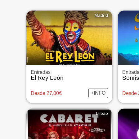
Madrid
Entradas
Entrad
El Rey León
+INFO
Desde 27,00€
Desde 
Bilbao