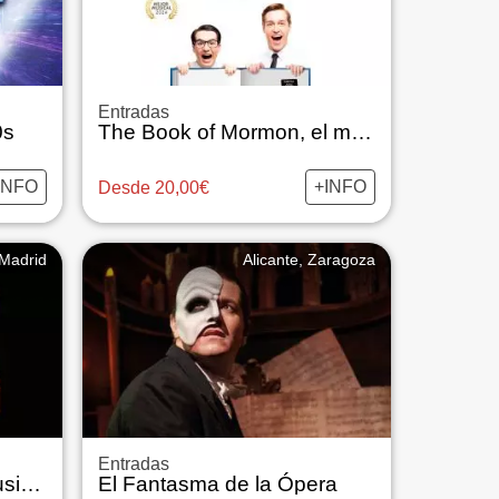
Entradas
0s
The Book of Mormon, el musical
INFO
+INFO
Desde 20,00€
Madrid
Alicante, Zaragoza
Entradas
We Will Rock You, El musical
El Fantasma de la Ópera