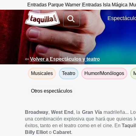
Entradas Parque Warner
Entradas Isla Mágica
Mu
www.taquilla.com
Espectáculo
⇦
Volver a Espectáculos y teatro
Musicales
Teatro
Humor/Monólogos
M
Otros espectáculos
Broadway
,
West End
, la
Gran Vía
madrileña... Lo
una combinación explosiva que hará que quieras le
éxitos, tanto en el teatro como en el cine. En
Taqui
Billy Elliot
o
Cabaret
.