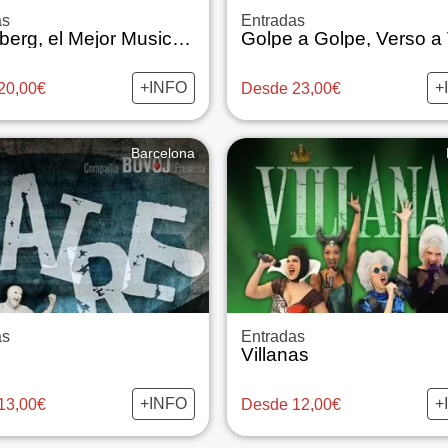
as
Entradas
Gutenberg, el Mejor Musical del Mundo
+INFO
+
20,00€
Desde 23,00€
Barcelona
as
Entradas
Villanas
+INFO
+
13,00€
Desde 12,00€