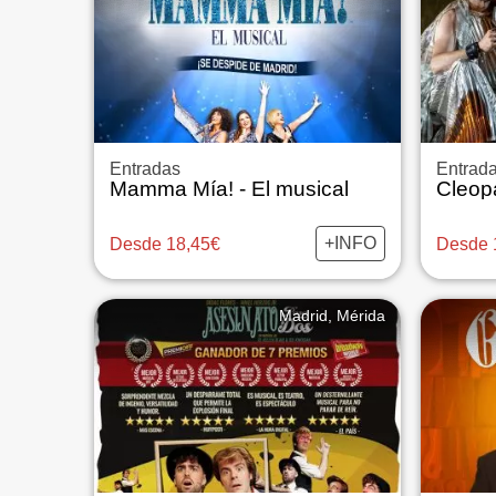
Entradas
Entrad
Mamma Mía! - El musical
+INFO
Desde 18,45€
Desde 
Madrid, Mérida