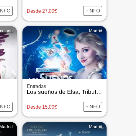
INFO
+INFO
Desde 27,00€
celona
Madrid
Entradas
Los sueños de Elsa, Tributo a Frozen
INFO
+INFO
Desde 15,00€
Madrid
Madrid