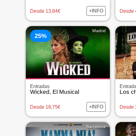
+INFO
Desde 13,84€
Desde 
Madrid
25%
Entradas
Entrad
Wicked, El Musical
+INFO
Desde 18,75€
Desde 
Barcelona