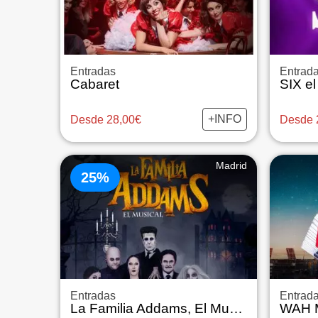
Entradas
Entrad
Cabaret
SIX el
+INFO
Desde 28,00€
Desde 
Madrid
25%
Entradas
Entrad
La Familia Addams, El Musical
WAH M