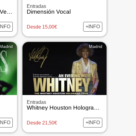
Entradas
Golpe a Golpe, Verso a Verso
Dimensión Vocal
INFO
+INFO
Desde 15,00€
Madrid
Madrid
Entradas
Whitney Houston Hologram Tour
INFO
+INFO
Desde 21,50€