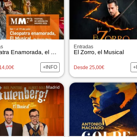
as
Entradas
Cleopatra Enamorada, el Musical
El Zorro, el Musical
+INFO
+
14,00€
Desde 25,00€
Madrid