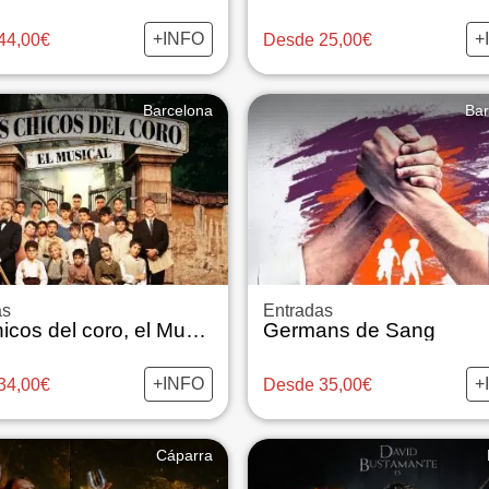
+INFO
+
44,00€
Desde 25,00€
Barcelona
Bar
as
Entradas
Los chicos del coro, el Musical
Germans de Sang
+INFO
+
34,00€
Desde 35,00€
Cáparra