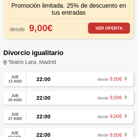
MADRID
Promoción limitada. 25% de descuento en
tus entradas
9,00€
VER OFERTA
desde
Divorcio igualitario
Teatro Lara, Madrid
JUE
22:00
9,00€
desde
13 AGO
JUE
22:00
9,00€
desde
20 AGO
JUE
22:00
9,00€
desde
27 AGO
JUE
22:00
9,00€
desde