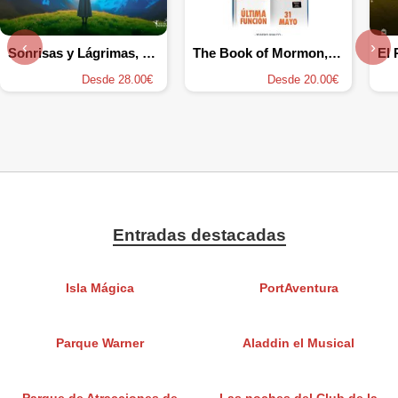
‹
›
Sonrisas y Lágrimas, el Musical
The Book of Mormon, el musical
El
Desde 28.00€
Desde 20.00€
Entradas destacadas
Isla Mágica
PortAventura
Parque Warner
Aladdin el Musical