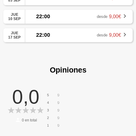
03 SEP
JUE
22:00
9,00€
desde
10 SEP
JUE
22:00
9,00€
desde
17 SEP
Opiniones
0,0
0
5
0
4
0
3
0
2
0
en total
0
1