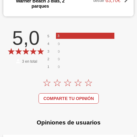
63,70€
Warner Beach 3 días, 2
desde
parques
Opiniones
5,0
3
5
0
4
0
3
0
2
3
en total
0
1
COMPARTE TU OPINIÓN
Opiniones de usuarios