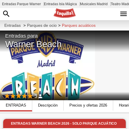
Entradas Parque Warner
Entradas Isla Mágica
Musicales Madrid
Teatro Mad
Entradas
>
Parques de ocio
>
Parques acuáticos
Entradas para
Warner Beach
3
ENTRADAS
Descripción
Precios y ofertas 2026
Horar
ENTRADAS WARNER BEACH 2026 - SOLO PARQUE ACUÁTICO