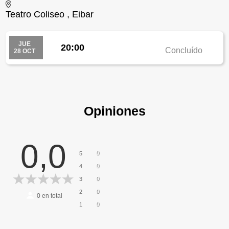
Teatro Coliseo , Eibar
JUE
20:00
Concluído
28 OCT
Opiniones
0,0
0
5
0
4
0
3
0
2
0
en total
0
1