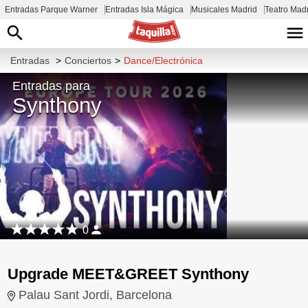
Entradas Parque Warner
Entradas Isla Mágica
Musicales Madrid
Teatro Mad
Entradas
>
Conciertos
>
Dance/Electrónica
Entradas para
Synthony
0
Upgrade MEET&GREET Synthony
Palau Sant Jordi, Barcelona