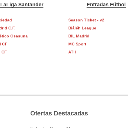
LaLiga Santander
Entradas Fútbol
ciedad
Season Ticket - v2
rid C.F.
Biáléh League
lético Osasuna
BIL Madrid
al CF
MC Sport
a CF
ATH
Ofertas Destacadas