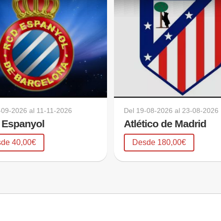
-09-2026
al
11-11-2026
Del
19-08-2026
al
23-08-2026
 Espanyol
Atlético de Madrid
de 40,00€
Desde 180,00€