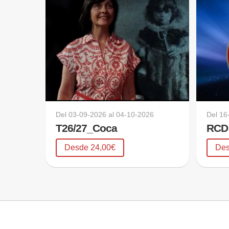
Del
03-09-2026
al
04-10-2026
Del
16
T26/27_Coca
RCD
Desde 24,00€
Des