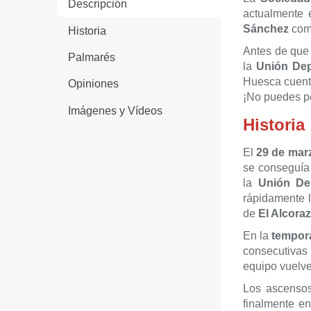
Descripción
actualmente 
Sánchez
com
Historia
Antes de que 
Palmarés
la
Unión Dep
Huesca cuenta
Opiniones
¡No puedes pe
Imágenes y Vídeos
Historia
El
29 de mar
se conseguía 
la
Unión De
rápidamente 
de
El Alcoraz
En la
tempor
consecutivas
equipo vuelve
Los ascensos
finalmente e