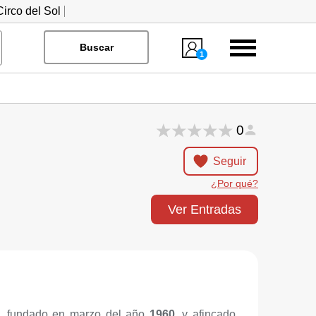
irco del Sol
Menú
Buscar
1
0
Seguir
¿Por qué?
Ver Entradas
en, fundado en marzo del año
1960
, y afincado