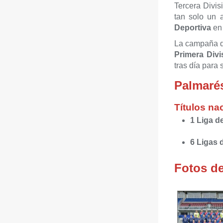
Tercera Divis
tan solo un 
Deportiva
e
La campaña 
Primera Divi
tras día para 
Palmaré
Títulos na
1 Liga d
6 Ligas 
Fotos d