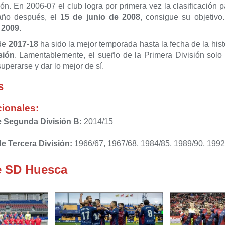
ión. En 2006-07 el club logra por primera vez la clasificación
año después, el
15 de junio de 2008
, consigue su objetivo
n
2009
.
de
2017-18
ha sido la mejor temporada hasta la fecha de la hist
sión
. Lamentablemente, el sueño de la Primera División solo
superarse y dar lo mejor de sí.
s
cionales:
e Segunda División B:
2014/15
de Tercera División:
1966/67, 1967/68, 1984/85, 1989/90, 1992
e SD Huesca