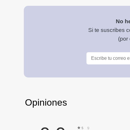
No he
Si te suscribes c
(por
Opiniones
0
5