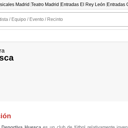
sicales Madrid
Teatro Madrid
Entradas El Rey León
Entradas C
ra
sca
ción
 Deportiva Huesca
es un club de fútbol relativamente jov