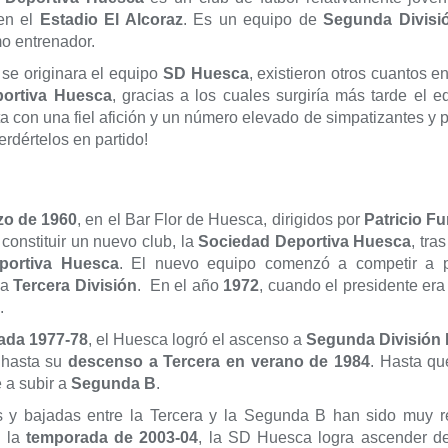
en el
Estadio El Alcoraz
. Es un equipo de
Segund
a Divisi
o entrenador.
se originara el equipo
SD Huesca
, existieron otros cuantos e
ortiva Huesca
, gracias a los cuales surgiría más tarde el 
 con una fiel afición y un número elevado de simpatizantes y 
rdértelos en partido!
zo de 1960
, en el Bar Flor de Huesca, dirigidos por
Patricio F
constituir un nuevo club, la
Sociedad Deportiva Huesca
, tra
portiva Huesca
. El nuevo equipo comenzó a competir a pa
la
Tercera División
. En el año
1972
, cuando el presidente er
.
ada 1977-78
, el Huesca logró el ascenso a
Segunda División
 hasta su
descenso a Tercera en verano de 1984
. Hasta q
 a subir a
Segunda B
.
 y bajadas entre la Tercera y la Segunda B han sido muy rec
n la
temporada de 2003-04
, la SD Huesca logra ascender 