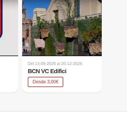
Del
13-09-2026
al
20-12-2026
BCN VC Edifici
Desde 3,00€