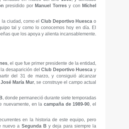
ón
presidido por
Manuel Torres
y con
Míchel
n la ciudad, como el
Club Deportivo Huesca
o
equipo tal y como lo conocemos hoy en día. El
peñas que los apoya y alienta incansablemente.
unes
, el que fue primer presidente de la entidad,
s la desaparición del
Club Deportivo Huesca
y
rtir del 31 de marzo, y consiguió alcanzar
a
José María Mur
, se construye el campo actual
 B
, donde permaneció durante siete temporadas
ue nuevamente, en la
campaña de 1989-90
, el
urrentes en la historia de este equipo, pero
de nuevo a
Segunda B
y deja para siempre la