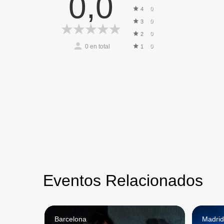
0,0
0
4
0
3
0
2
0
en total
0
1
Eventos Relacionados
Barcelona
Madri