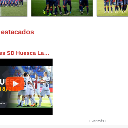
destacados
TOP Goles SD Huesca LaLiga Santander 2018/2019
↓ Ver más ↓