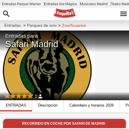
Entradas Parque Warner
Entradas Isla Mágica
Musicales Madrid
Teatro Mad
Entradas
>
Parques de ocio
>
Zoo/Acuarios
Entradas para
Safari Madrid
1
ENTRADAS
Descripción
Calendario y horarios 2026
Pr
RECORRIDO EN COCHE POR SAFARI DE MADRID