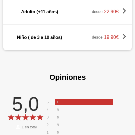
22,90€
Adulto (+11 años)
desde
19,90€
Niño ( de 3 a 10 años)
desde
Opiniones
5,0
1
5
0
4
0
3
0
2
1
en total
0
1