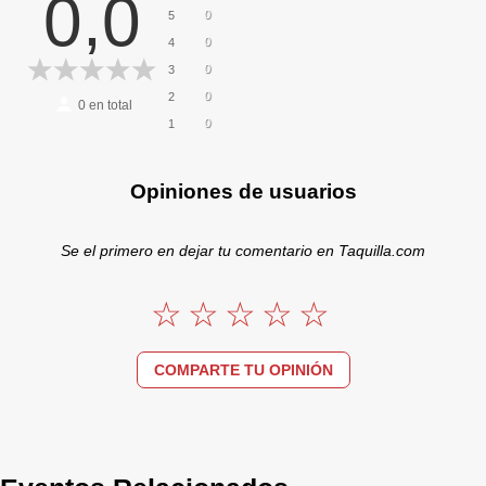
0,0
0
5
0
4
0
3
0
2
0
en total
0
1
Opiniones de usuarios
Se el primero en dejar tu comentario en Taquilla.com
COMPARTE TU OPINIÓN