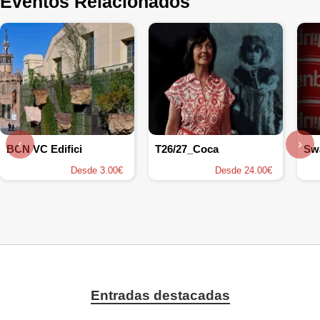
Eventos Relacionados
‹
›
BCN VC Edifici
T26/27_Coca
Sw
Desde 3.00€
Desde 24.00€
Entradas destacadas