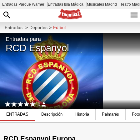
Entradas Parque Warner
Entradas Isla Mágica
Musicales Madrid
Teatro Mad
Entradas
>
Deportes
>
Fútbol
Entradas para
RCD Espanyol
0
ENTRADAS
Descripción
Historia
Palmarés
Fot
RCD Espanyol Europa