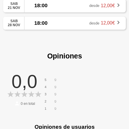
SAB
18:00
12,00€
desde
21 NOV
SAB
18:00
12,00€
desde
28 NOV
Opiniones
0,0
0
5
0
4
0
3
0
2
0
en total
0
1
Opiniones de usuarios