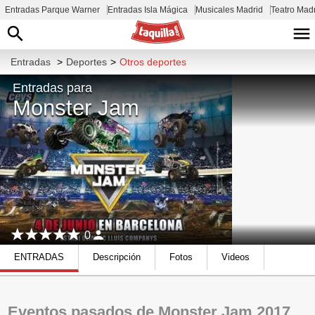
Entradas Parque Warner
Entradas Isla Mágica
Musicales Madrid
Teatro Mad
Entradas
>
Deportes
>
Otros deportes
Entradas para
Monster Jam
0
ENTRADAS
Descripción
Fotos
Videos
Eventos pasados de Monster Jam 2017