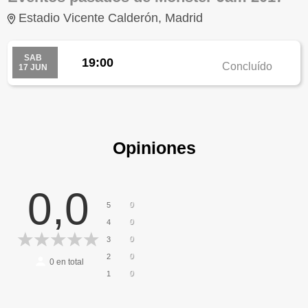
Estadio Vicente Calderón, Madrid
SAB
19:00
Concluído
17 JUN
Opiniones
0,0
0
5
0
4
0
3
0
2
0
en total
0
1