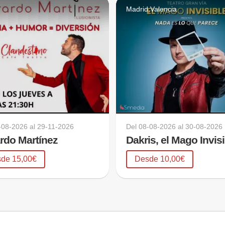
d
Madrid,Valencia
-08-2026
al
29-11-2026
Del
08-08-2026
al
30-08-2026
rdo Martínez
Dakris, el Mago Invis
de 15,00€
Desde 10,00€