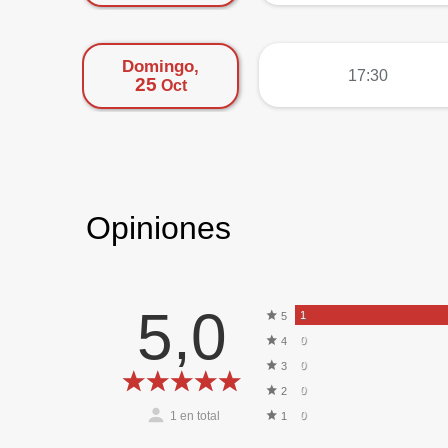
Domingo,
más
17:30
25
Oct
Opiniones
5,0
1
5
0
4
0
3
0
2
1
en total
0
1