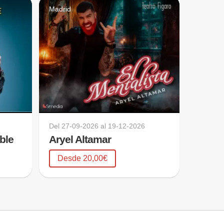
Madrid
Del
27-09-2026
al
19-12-2026
ible
Aryel Altamar
Desde 20,00€