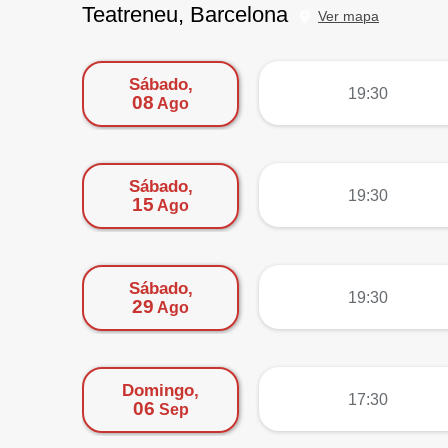
Teatreneu, Barcelona
Ver mapa
Sábado,
más
19:30
08
Ago
Sábado,
más
19:30
15
Ago
Sábado,
más
19:30
29
Ago
Domingo,
más
17:30
06
Sep