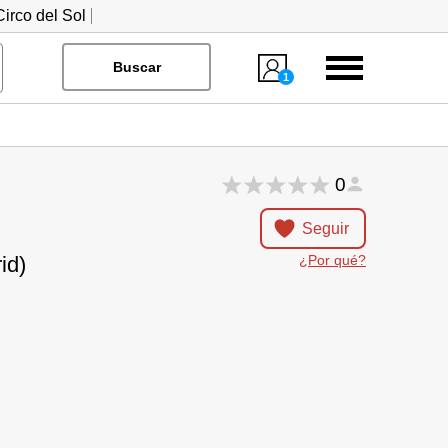
irco del Sol
Menú
Buscar
1
0
Seguir
id)
¿Por qué?