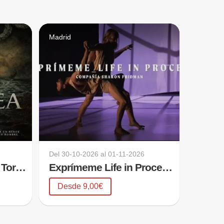
Madrid
Del
30-10-2026
al
01-11-2026
La Odisea con Jesús Torres
Exprímeme Life in Process - Compañía Sharon Fridman
Desde 9,00€