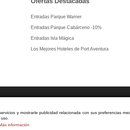
Ofertas Destacadas
Entradas Parque Warner
Entradas Parque Cabárceno -10%
Entradas Isla Mágica
Los Mejores Hoteles de Port Aventura
tradas por taquilla.com comparando mas de 40 proveedo
ervicios y mostrarle publicidad relacionada con sus preferencias med
yright 2014-2026 Ociocultura Network SL - All Rights Reserved
 uso.
a web significa la aceptación de nuestra
política de privacidad y cookie
Más información