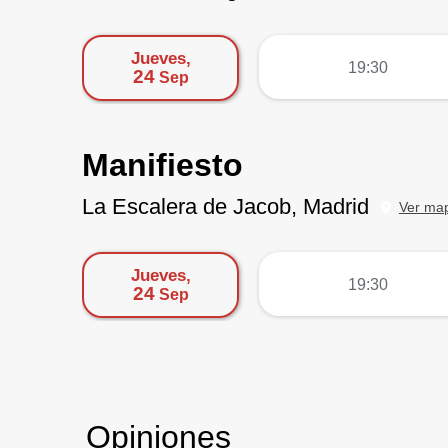
Jueves,
más
19:30
24
Sep
Manifiesto
La Escalera de Jacob, Madrid
Ver ma
Jueves,
más
19:30
24
Sep
Opiniones