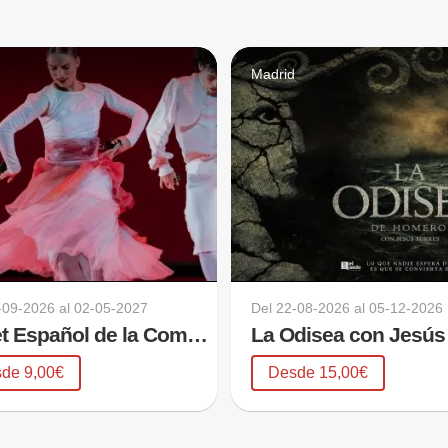
d
Madrid
-09-2026
al
02-05-2027
Del
22-08-2026
al
05-12-2026
Ballet Español de la Comunidad de Madrid
de 9,00€
Desde 15,00€