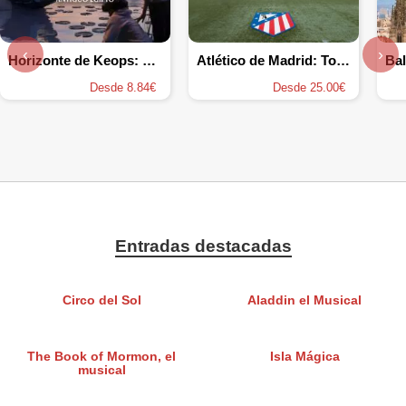
‹
›
Horizonte de Keops: Una expedición por el antiguo Egipto
Atlético de Madrid: Tour por el Estadio y Museo
Desde 8.84€
Desde 25.00€
Entradas destacadas
Circo del Sol
Aladdin el Musical
The Book of Mormon, el
Isla Mágica
musical