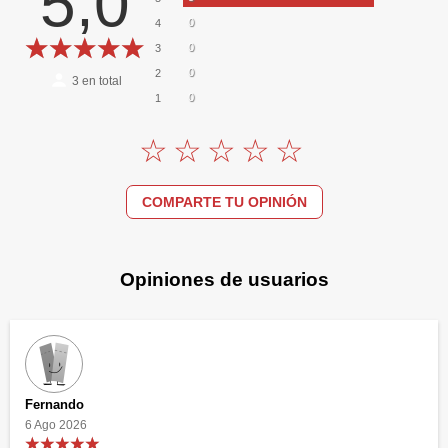
5,0
0
4
0
3
0
2
3
en total
0
1
COMPARTE TU OPINIÓN
Opiniones de usuarios
Fernando
6 Ago 2026