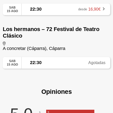
SAB
22:30
16,90€
desde
15 AGO
Los hermanos – 72 Festival de Teatro
Clásico
A concretar (Cáparra), Cáparra
SAB
22:30
Agotadas
15 AGO
Opiniones
3
5