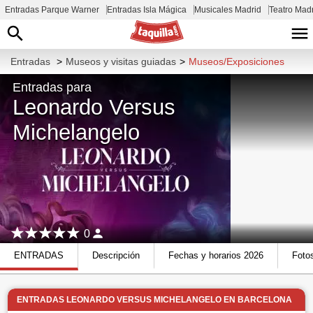
Entradas Parque Warner
Entradas Isla Mágica
Musicales Madrid
Teatro Mad
Entradas
>
Museos y visitas guiadas
>
Museos/Exposiciones
Entradas para
Leonardo Versus
Michelangelo
0
ENTRADAS
Descripción
Fechas y horarios 2026
Foto
ENTRADAS LEONARDO VERSUS MICHELANGELO EN BARCELONA