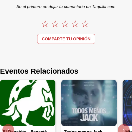
Se el primero en dejar tu comentario en Taquilla.com
COMPARTE TU OPINIÓN
Eventos Relacionados
‹
›
El Ranchito - Espectáculo Ecuestre
Todos menos Jack
Mis