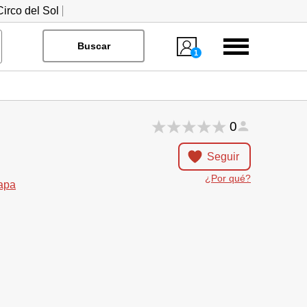
irco del Sol
Menú
Buscar
1
0
Seguir
¿Por qué?
apa