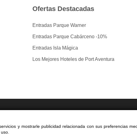
Ofertas Destacadas
Entradas Parque Warner
Entradas Parque Cabárceno -10%
Entradas Isla Mágica
Los Mejores Hoteles de Port Aventura
tradas por taquilla.com comparando mas de 40 proveedo
ervicios y mostrarle publicidad relacionada con sus preferencias med
yright 2014-2026 Ociocultura Network SL - All Rights Reserved
 uso.
a web significa la aceptación de nuestra
política de privacidad y cookie