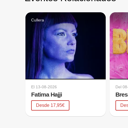
Cullera
El
13-08-2026
Del
08
Fatima Hajji
Bre
Desde 17,95€
Des