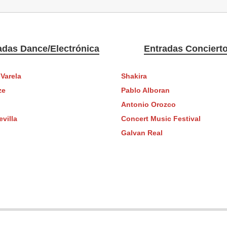
adas Dance/Electrónica
Entradas Conciert
 Varela
Shakira
ze
Pablo Alboran
Antonio Orozco
villa
Concert Music Festival
Galvan Real