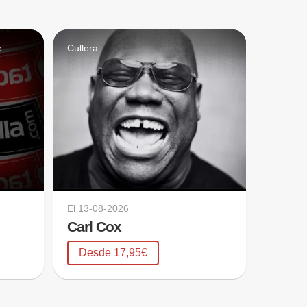
e
Cullera
El
13-08-2026
Carl Cox
Desde 17,95€