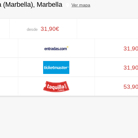
 (Marbella), Marbella
Ver mapa
31,90€
desde
31,9
31,9
53,9