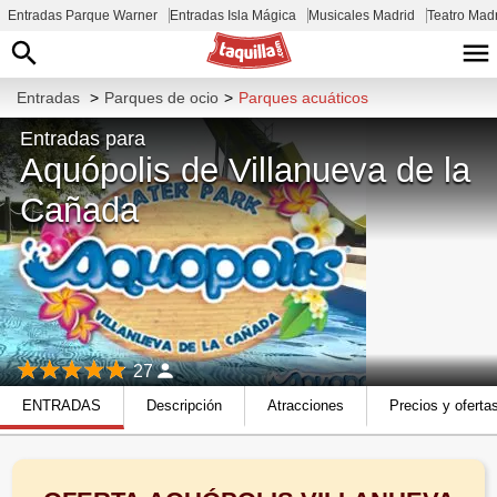
Entradas Parque Warner
Entradas Isla Mágica
Musicales Madrid
Teatro Mad
Entradas
>
Parques de ocio
>
Parques acuáticos
Entradas para
Aquópolis de Villanueva de la
Cañada
27
ENTRADAS
Descripción
Atracciones
Precios y oferta