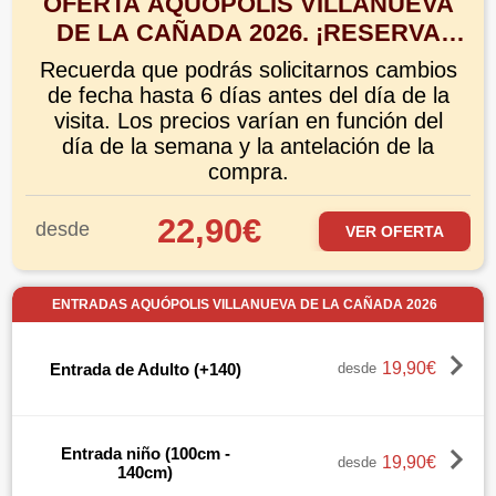
OFERTA AQUÓPOLIS VILLANUEVA
DE LA CAÑADA 2026. ¡RESERVA
CON ANTELACIÓN Y CONSIGUE TUS
Recuerda que podrás solicitarnos cambios
ENTRADAS CON UN 42% DE
de fecha hasta 6 días antes del día de la
DESCUENTO O MÁS!
visita. Los precios varían en función del
día de la semana y la antelación de la
compra.
22,90€
desde
VER OFERTA
ENTRADAS AQUÓPOLIS VILLANUEVA DE LA CAÑADA 2026
19,90€
Entrada de Adulto (+140)
desde
Entrada niño (100cm -
19,90€
desde
140cm)