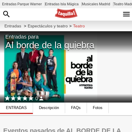
Entradas Parque Warner
Entradas Isla Mágica
Musicales Madrid
Teatro Mad
Entradas
>
Espectáculos y teatro
>
Teatro
Entradas para
Al borde de la quiebra
0
ENTRADAS
Descripción
FAQs
Fotos
Eventos pasados de AL BORDE DE LA