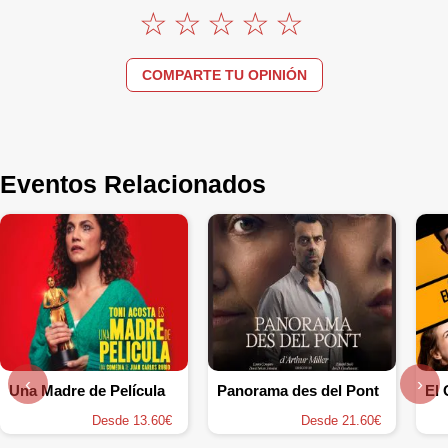
COMPARTE TU OPINIÓN
Eventos Relacionados
‹
›
Una Madre de Película
Panorama des del Pont
El 
Desde 13.60€
Desde 21.60€