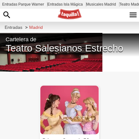
Entradas Parque Warner
Entradas Isla Mágica
Musicales Madrid
Teatro Mad
Entradas
>
Madrid
Cartelera de
Teatro Salesianos Estrecho
C. de Francos Rodríguez, 5, Tetuán,
28039 Madrid, España