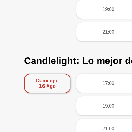
más
19:00
más
21:00
Candlelight: Lo mejor d
Domingo,
más
17:00
16
Ago
más
19:00
más
21:00