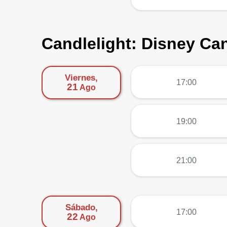
Candlelight: Disney Ca
Viernes,
más
17:00
21
Ago
más
19:00
más
21:00
Sábado,
más
17:00
22
Ago