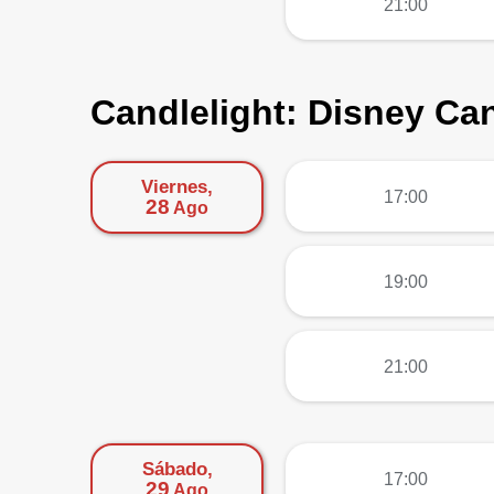
21:00
Candlelight: Disney Ca
Viernes,
más
17:00
28
Ago
más
19:00
más
21:00
Sábado,
más
17:00
29
Ago