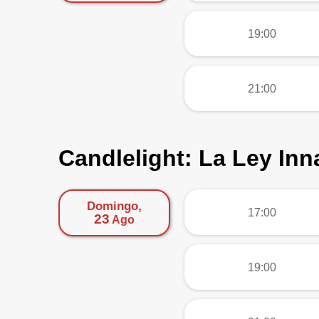
más
19:00
más
21:00
Candlelight: La Ley Inn
Domingo,
más
17:00
23
Ago
más
19:00
más