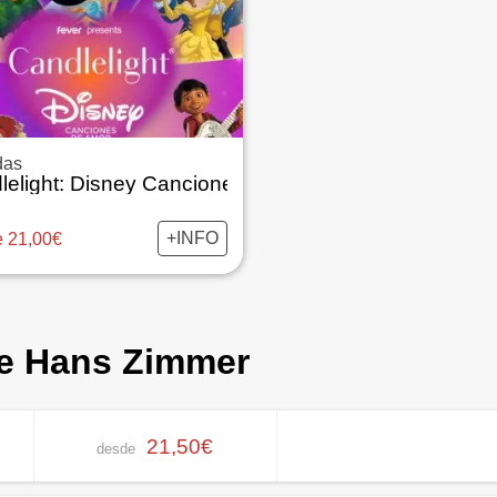
das
lelight: Disney Canciones de Amor
+INFO
 21,00€
de Hans Zimmer
21,50€
desde