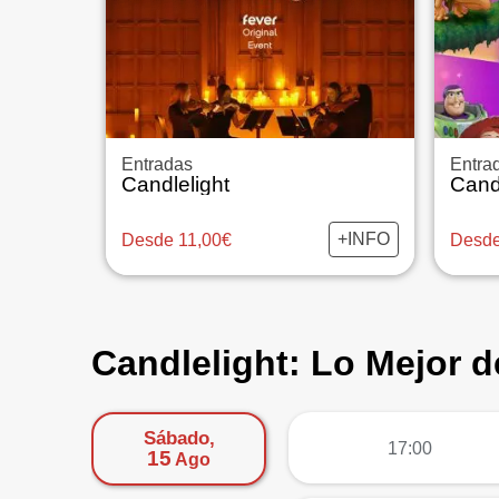
Entradas
Entra
Candlelight
Cand
+INFO
Desde 11,00€
Desde
Candlelight: Lo Mejor 
Sábado,
más
17:00
15
Ago