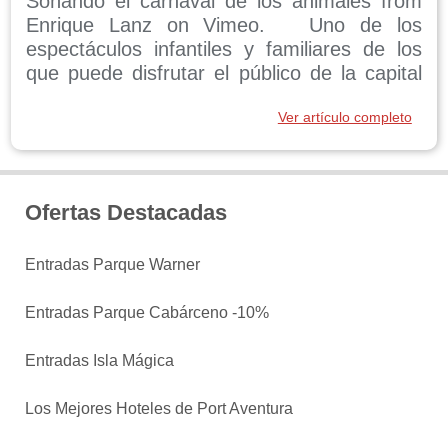
Soñando el carnaval de los animales from
Enrique Lanz on Vimeo. Uno de los
espectáculos infantiles y familiares de los
que puede disfrutar el público de la capital
durante esta Navidad es 'Soñando el
Ver artículo completo
carnaval de los animales', que estará en la
Sala Girau del Teatro Fernán Gómez de
Madrid desde ...
Ofertas Destacadas
Entradas Parque Warner
Entradas Parque Cabárceno -10%
Entradas Isla Mágica
Los Mejores Hoteles de Port Aventura