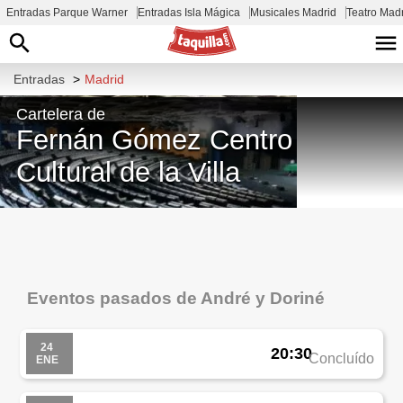
Entradas Parque Warner
Entradas Isla Mágica
Musicales Madrid
Teatro Mad
Entradas
>
Madrid
Cartelera de
Fernán Gómez Centro
Cultural de la Villa
Plaza de Colón, 4
Eventos pasados de André y Doriné
24
20:30
Concluído
ENE