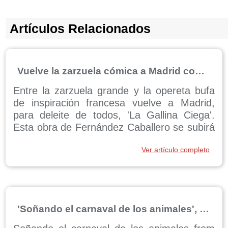
Artículos Relacionados
Vuelve la zarzuela cómica a Madrid con 'La Gallina Ciega'
Entre la zarzuela grande y la opereta bufa
de inspiración francesa vuelve a Madrid,
para deleite de todos, 'La Gallina Ciega'.
Esta obra de Fernández Caballero se subirá
al escenario del Centro Cultural de la Villa
Ver artículo completo
Fernán Gómez durante este mes de mayo,
como parte del ciclo bautizado como
“Zarzuelas ...
'Soñando el carnaval de los animales', en Navidad en Madrid