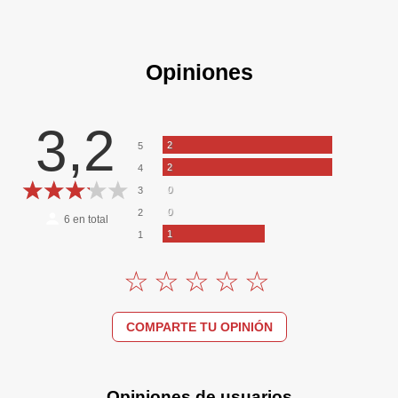
Opiniones
3,2
2
5
2
4
0
3
0
2
6
en total
1
1
COMPARTE TU OPINIÓN
Opiniones de usuarios