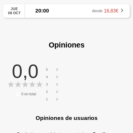
JUE
20:00
16,83€
desde
08 OCT
Opiniones
0,0
0
5
0
4
0
3
0
2
0
en total
0
1
Opiniones de usuarios