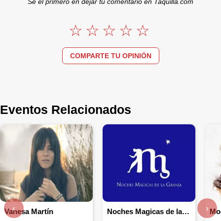
Se el primero en dejar tu comentario en Taquilla.com
COMPARTE TU OPINIÓN
Eventos Relacionados
‹
›
Vanesa Martín
Noches Magicas de la Granja
Mo