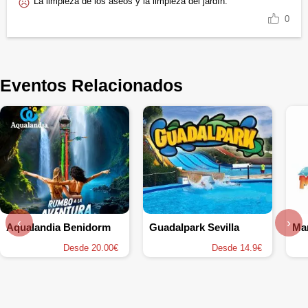
La limpieza de los aseos y la limpieza del jardín.
0
Eventos Relacionados
‹
›
Aqualandia Benidorm
Guadalpark Sevilla
Ma
Desde 20.00€
Desde 14.9€