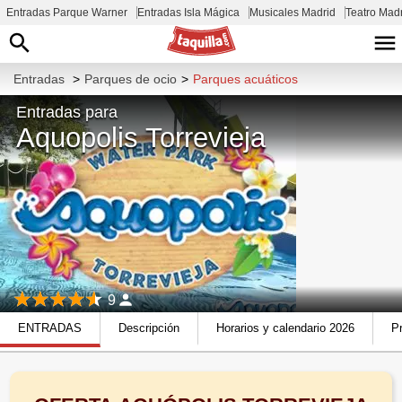
Entradas Parque Warner
Entradas Isla Mágica
Musicales Madrid
Teatro Mad
Entradas
>
Parques de ocio
>
Parques acuáticos
Entradas para
Aquopolis Torrevieja
9
ENTRADAS
Descripción
Horarios y calendario 2026
Pr