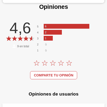
Opiniones
4,6
6
5
2
4
1
3
0
2
9
en total
0
1
COMPARTE TU OPINIÓN
Opiniones de usuarios