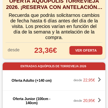
OFERTA AQUÓPOLIS TORREVIEJA
2026. ¡RESERVA CON ANTELACIÓN Y
CONSIGUE TUS ENTRADAS CON UN
Recuerda que podrás solicitarnos cambios
HASTA 35% DE DESCUENTO!
de fecha hasta 6 días antes del día de la
visita. Los precios varían en función del
día de la semana y la antelación de la
compra.
23,36€
desde
VER OFERTA
ENTRADAS AQUÓPOLIS DE TORREVIEJA 2026
22,95€
Oferta Adulto (+140 cm)
desde
Oferta Junior (100cm -
20,95€
desde
140cm)