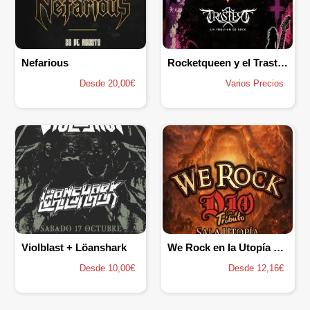
Nefarious
Rocketqueen y el Trastero
Desde 20,00€
Varios Precios
Violblast + Löanshark
We Rock en la Utopía de Zaragoza
Desde 10,00€
Desde 12,16€