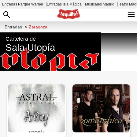
Entradas Parque Warner
Entradas Isla Mágica
Musicales Madrid
Teatro Mad
Entradas
>
Zaragoza
Cartelera de
Sala Utopía
C. de Luis del Valle, 19, 50005
Zaragoza, España