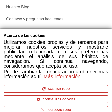
Nuestro Blog
Contacto y preguntas frecuentes
Política de privacidad
Acerca de las cookies
Utilizamos cookies propias y de terceros para
Configurar cookies
mejorar nuestros servicios y mostrarle
publicidad relacionada con sus preferencias
mediante el análisis de sus hábitos de
navegación. Si continua navegando,
consideramos que acepta su uso.
Puede cambiar la configuración u obtener más
información aquí.
Más información
Compra entradas a través de Taquilla.com comparando más
de 25 proveedores
ACEPTAR TODO
CONFIGURAR COOKIES
© Copyright 2014-2026 Ociocultura Network SL. - All Rights
Reserved
RECHAZAR TODO