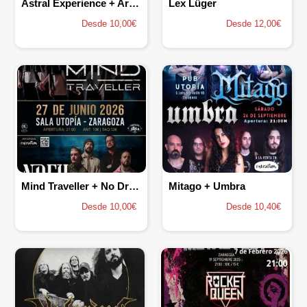
Astral Experience + Ariday
Lex Lüger
Desde 10,00€
Desde 12,00€
Mind Traveller + No Drop for Us
Mitago + Umbra
Desde 10,00€
Desde 10,40€