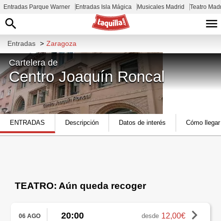
Entradas Parque Warner
Entradas Isla Mágica
Musicales Madrid
Teatro Mad
Entradas
>
Zaragoza
Cartelera de
Centro Joaquín Roncal
C. de San Braulio, 5, Casco Antiguo,
ENTRADAS
Descripción
Datos de interés
Cómo llegar
50003 Zaragoza, España
TEATRO: Aún queda recoger
20:00
12,00€
desde
06 AGO