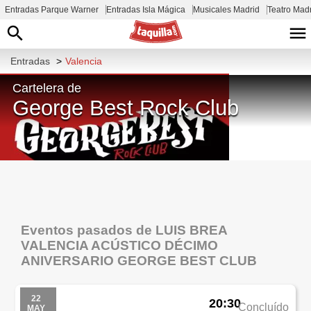
Entradas Parque Warner
Entradas Isla Mágica
Musicales Madrid
Teatro Mad
Entradas
>
Valencia
Cartelera de
George Best Rock Club
C. Alcira, 12, Extramurs, 46007 Valencia,
España
Eventos pasados de LUIS BREA
VALENCIA ACÚSTICO DÉCIMO
ANIVERSARIO GEORGE BEST CLUB
22
20:30
Concluído
MAY