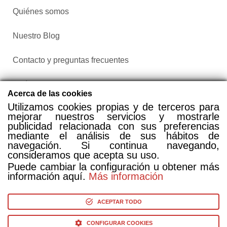
Quiénes somos
Nuestro Blog
Contacto y preguntas frecuentes
Política de privacidad
Acerca de las cookies
Utilizamos cookies propias y de terceros para
Configurar cookies
mejorar nuestros servicios y mostrarle
publicidad relacionada con sus preferencias
mediante el análisis de sus hábitos de
navegación. Si continua navegando,
consideramos que acepta su uso.
Puede cambiar la configuración u obtener más
información aquí.
Más información
Compra entradas a través de Taquilla.com comparando más
de 25 proveedores
ACEPTAR TODO
CONFIGURAR COOKIES