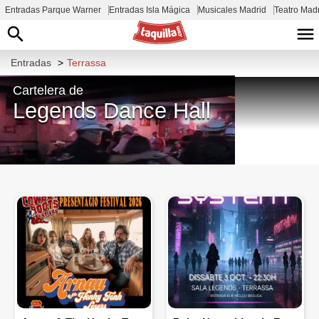
Entradas Parque Warner
Entradas Isla Mágica
Musicales Madrid
Teatro Mad
Entradas
>
Terrassa
Cartelera de
Legends Dance Hall
Carretera de Montcada, 666, 08227
Terrassa, Barcelona, España