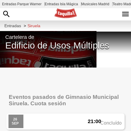
Entradas Parque Warner
Entradas Isla Mágica
Musicales Madrid
Teatro Mad
Entradas
>
Siruela
Cartelera de
Edificio de Usos Múltiples
Av. Cruz Chiquita, 06650, Badajoz,
España
Eventos pasados de Gimnasio Municipal
Siruela. Cuota sesión
26
21:00
Concluído
SEP