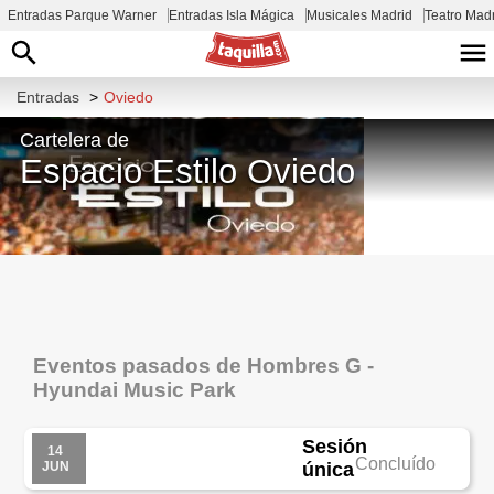
Entradas Parque Warner
Entradas Isla Mágica
Musicales Madrid
Teatro Mad
Entradas
>
Oviedo
Cartelera de
Espacio Estilo Oviedo
Calle de Joaquina Bobela, 8, 33011
Oviedo, Asturias, España
Eventos pasados de Hombres G -
Hyundai Music Park
Sesión
14
Concluído
JUN
única