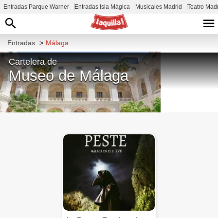
Entradas Parque Warner
Entradas Isla Mágica
Musicales Madrid
Teatro Mad
Entradas
>
Málaga
Cartelera de
Museo de Málaga
Plaza de la Aduana, Distrito Centro,
29015 Málaga, España