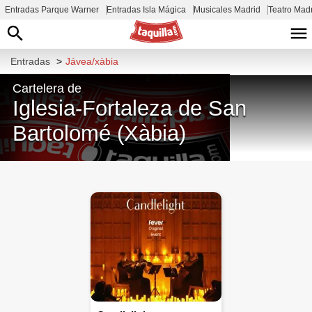
Entradas Parque Warner
Entradas Isla Mágica
Musicales Madrid
Teatro Mad
Entradas
>
Jávea/xàbia
Cartelera de
Iglesia-Fortaleza de San
Bartolomé (Xàbia)
Pl. de la Iglesia, 03730 Jávea, Alicante,
España