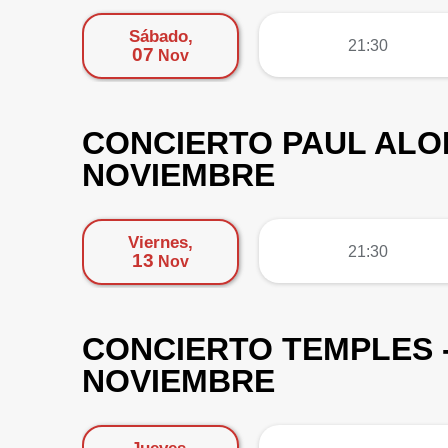
Sábado,
más
21:30
07
Nov
CONCIERTO PAUL ALON
NOVIEMBRE
Viernes,
más
21:30
13
Nov
CONCIERTO TEMPLES -
NOVIEMBRE