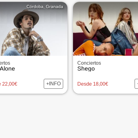
Córdoba, Granada
ertos
Conciertos
 Alone
Shego
+INFO
 22,00€
Desde 18,00€