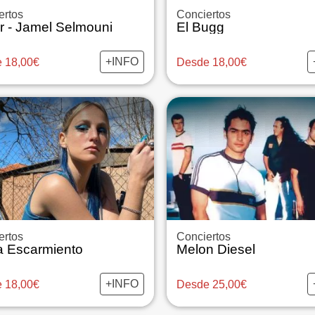
ertos
Conciertos
ar - Jamel Selmouni
El Bugg
+INFO
 18,00€
Desde 18,00€
ertos
Conciertos
a Escarmiento
Melon Diesel
+INFO
 18,00€
Desde 25,00€