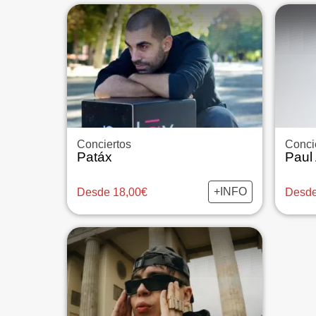
Conciertos
Conci
Patáx
Paul
+INFO
Desde 18,00€
Desde