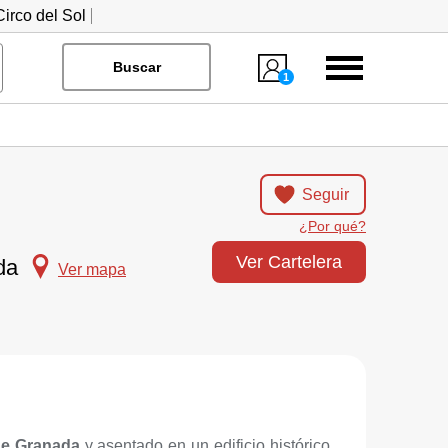
irco del Sol
Menú
Buscar
1
Seguir
¿Por qué?
Ver Cartelera
da
Ver mapa
de Granada
y asentado en un edificio histórico,