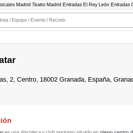
sicales Madrid
Teatro Madrid
Entradas El Rey León
Entradas C
atar
as, 2, Centro, 18002 Granada, España, Grana
ción
ar
es una discoteca y club nocturno situado en
pleno centro 