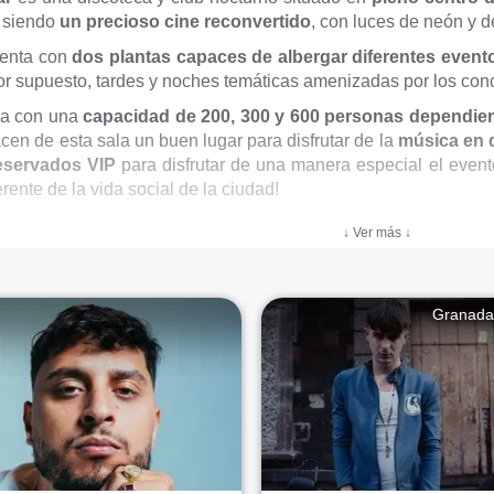
 siendo
un precioso cine reconvertido
, con luces de neón y 
uenta con
dos plantas capaces de albergar diferentes event
por supuesto, tardes y noches temáticas amenizadas por los conci
da con una
capacidad de 200, 300 y 600 personas dependie
cen de esta sala un buen lugar para disfrutar de la
música en 
eservados VIP
para disfrutar de una manera especial el evento
rente de la vida social de la ciudad!
↓ Ver más ↓
Granada