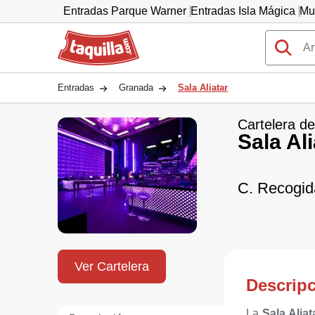
Entradas Parque Warner
Entradas Isla Mágica
Mu
Taquilla.com
Entradas
Granada
Sala Aliatar
Cartelera de
Sala Ali
C. Recogid
Ver Cartelera
Descrip
La
Sala Aliat