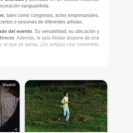
decoración vanguardista.
os
, tales como congresos, actos empresariales,
ertos o sesiones de diferentes artistas.
ndo del evento
. Su versatilidad, su ubicación y
directo
. Además, la sala Aliatar dispone de una
 al que se asista. ¡Un antiguo cine convertido
, Madrid