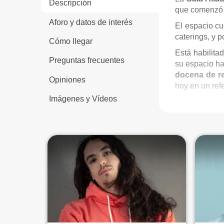
Descripción
que comenzó
Aforo y datos de interés
El espacio c
caterings, y 
Cómo llegar
Está habilita
Preguntas frecuentes
su espacio ha
docena de r
Opiniones
hoy en un refe
Imágenes y Vídeos