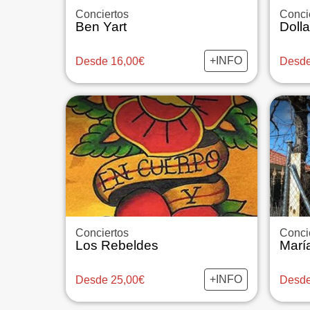
Conciertos
Conci
Ben Yart
Doll
+INFO
Desde 16,00€
Desde
Conciertos
Conci
Los Rebeldes
Marí
+INFO
Desde 25,00€
Desde