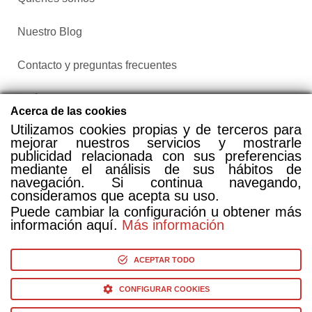
Nuestro Blog
Contacto y preguntas frecuentes
Política de privacidad
Acerca de las cookies
Utilizamos cookies propias y de terceros para
Configurar cookies
mejorar nuestros servicios y mostrarle
publicidad relacionada con sus preferencias
mediante el análisis de sus hábitos de
navegación. Si continua navegando,
consideramos que acepta su uso.
Puede cambiar la configuración u obtener más
información aquí.
Más información
Compra entradas a través de Taquilla.com comparando más
de 25 proveedores
ACEPTAR TODO
CONFIGURAR COOKIES
© Copyright 2014-2026 Ociocultura Network SL. - All Rights
Reserved