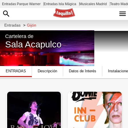
Entradas Parque Warner
Entradas Isla Mágica
Musicales Madrid
Teatro Mad
Entradas
>
Gijón
Cartelera de
Sala Acapulco
Calle Fernández Vallín, esquina, Calle
ENTRADAS
Descripción
Datos de Interés
Instalacione
Padilla, 33205 Gijón, Asturias, España