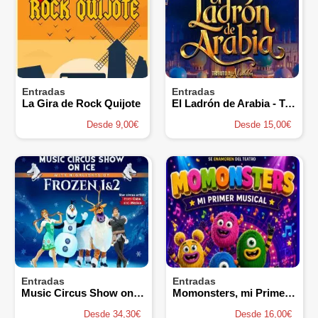
Entradas
Entradas
La Gira de Rock Quijote
El Ladrón de Arabia - Tributo a Aladdín
Desde 9,00€
Desde 15,00€
Entradas
Entradas
Music Circus Show on ice - Frozen 1 y 2
Momonsters, mi Primer Musical
Desde 34,30€
Desde 16,00€