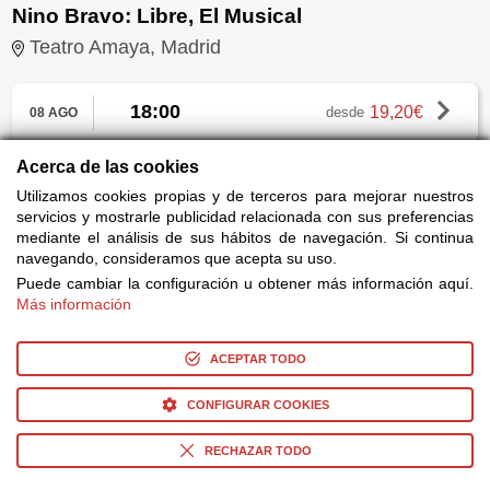
Nino Bravo: Libre, El Musical
Teatro Amaya, Madrid
18:00
19,20€
desde
08 AGO
Acerca de las cookies
Utilizamos cookies propias y de terceros para mejorar nuestros
Mi madre, Serrat y yo
servicios y mostrarle publicidad relacionada con sus preferencias
mediante el análisis de sus hábitos de navegación. Si continua
Artespacio Plot Point, Madrid
navegando, consideramos que acepta su uso.
Puede cambiar la configuración u obtener más información aquí.
Más información
18:30
22,00€
desde
08 AGO
ACEPTAR TODO
CONFIGURAR COOKIES
Artículos Relacionados
RECHAZAR TODO